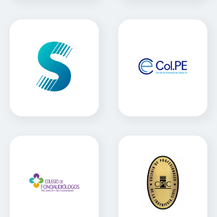
Colegio de
Enfermería de Santa
Fe
Clinica Scanner
Sitio Web
Colegio de
Colegio de Ingenieria
Fonoaudiólogos de la
Civil
Provincia de Santa Fe
Sitio Web
Sitio Web