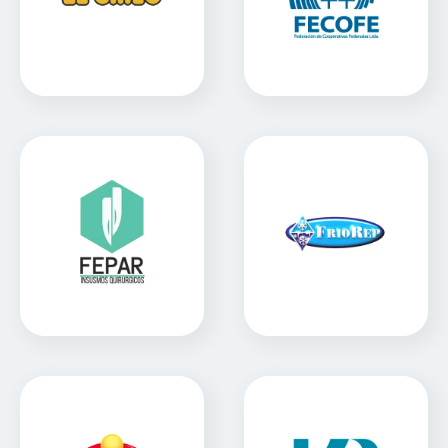
Sitio Web
Sitio Web
Fepar
Friorep
Sitio Web
Sitio Web