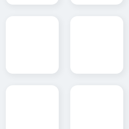
Municipalidad de
Mercosil
Coronda
Nasitrol
Netpork
Sitio Web