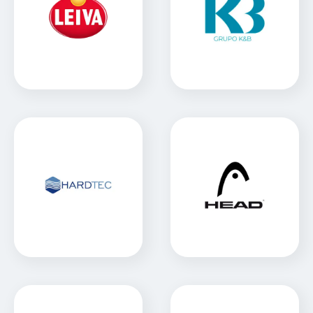
Galletitas Leiva
Grupo K&B
Sitio Web
Sitio Web
Hardtec
Head
Sitio Web
Sitio Web