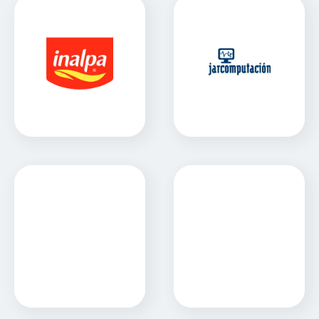
Inalpa
JAR computación
Sitio Web
La Bancaria Rosario
La Fazenda
Sitio Web
Sitio Web