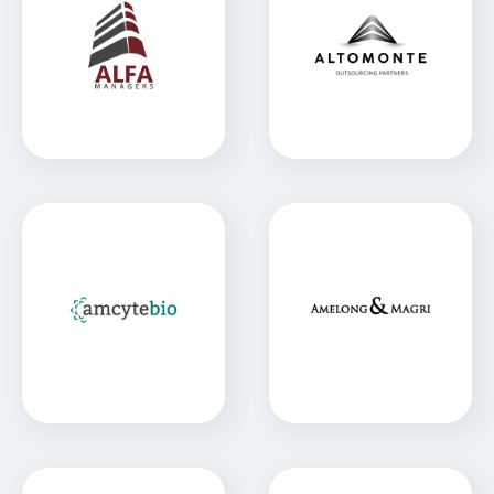
Altomonte
ALFA Managers
Sitio Web
Amelong & Magri
Amcyte Bio
Sitio Web