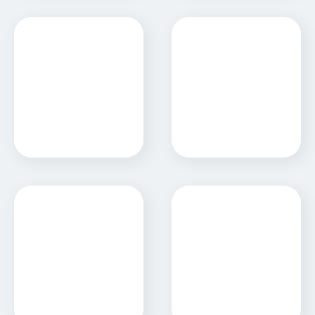
Level 5
Luco Distribuidora
Sitio Web
Sitio Web
LUCO Express
Marseille S.A.
Sitio Web
Sitio Web