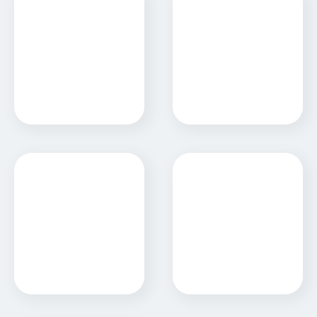
Selec
SOCSE L.A.
Sitio Web
Sitio Web
Taller PICAR
Tecnogran
Sitio Web
Sitio Web