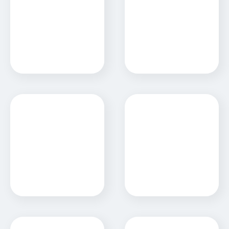
SAAR Ingenieria
San Agustin
Sitio Web
Sitio Web
SAPLAT
Scilingo Hnos.
Sitio Web
Sitio Web