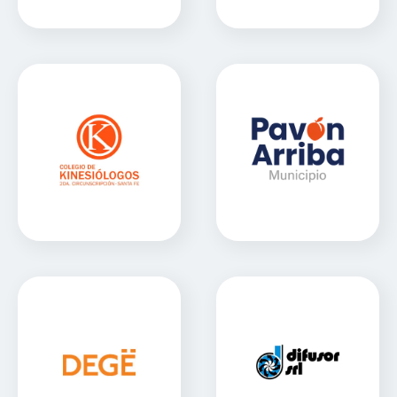
Colegio de
Comuna de Pavon
Kinesiólogos de Santa
Arriba
Fe
Sitio Web
Sitio Web
DEGË
Difusor S.R.L.
Sitio Web
Sitio Web