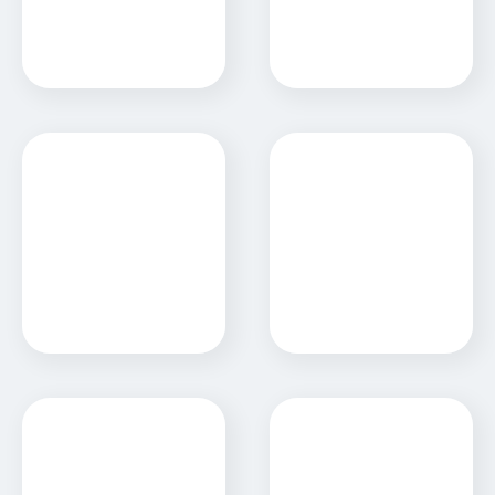
PTP Group
Proviser
Sitio Web
RAAVU
Razzini Materiales