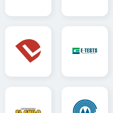
Docampo Lopez
E-Test
Sitio Web
Sitio Web
El Chilo
FECOFE