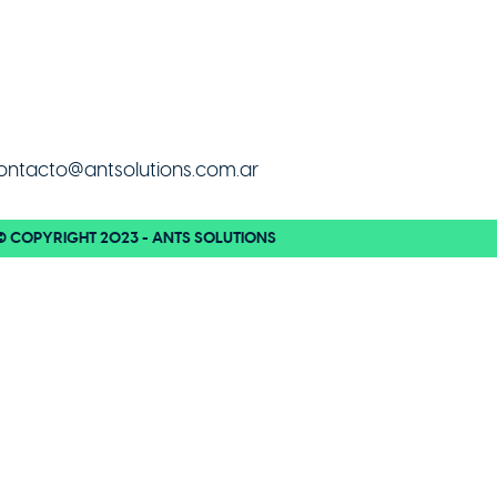
Inicio
Empresa
Soluciones
ontacto@antsolutions.com.ar
© COPYRIGHT 2023 - ANTS SOLUTIONS