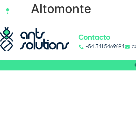
Altomonte
Contacto
+54 341 5469694
c