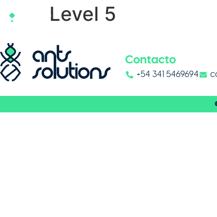
Level 5
Contacto
+54 341 5469694
c