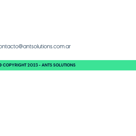
Inicio
Empresa
Soluciones
ontacto@antsolutions.com.ar
© COPYRIGHT 2023 - ANTS SOLUTIONS