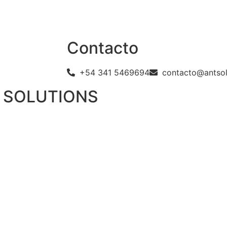
Inicio
Empresa
Solucione
Contacto
+54 341 5469694
contacto@antsol
S SOLUTIONS